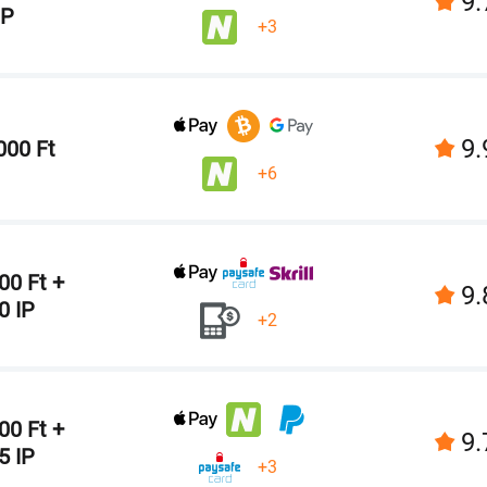
9.
IP
+3
9.
000 Ft
+6
00 Ft +
9.
0 IP
+2
00 Ft +
9.
5 IP
+3