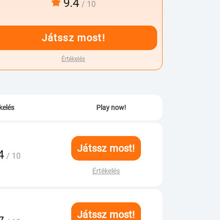
9.4
/ 10
Játssz most!
Értékelés
kelés
Play now!
Játssz most!
4
/ 10
Értékelés
Játssz most!