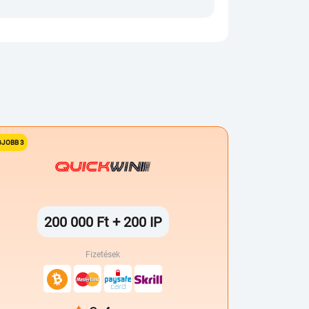
GJOBB 3
200 000 Ft + 200 IP
Fizetések