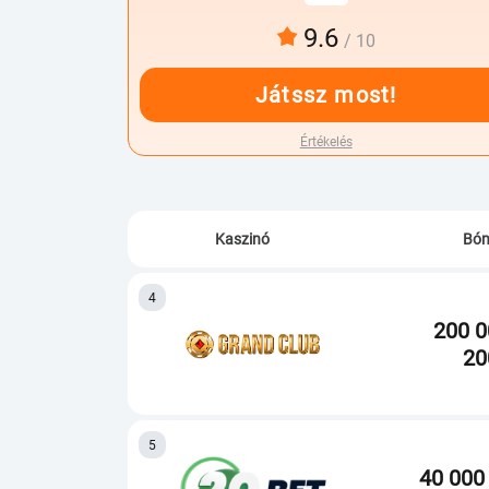
9.6
/ 10
Játssz most!
Értékelés
Kaszinó
Bón
4
200 0
20
5
40 000 