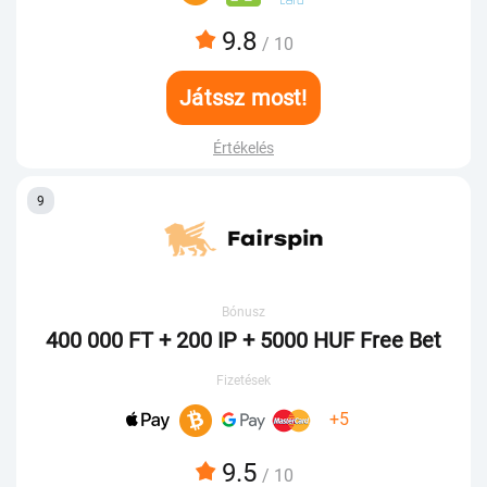
9.8
/ 10
Játssz most!
Értékelés
9
Bónusz
400 000 FT + 200 IP + 5000 HUF Free Bet
Fizetések
+5
9.5
/ 10