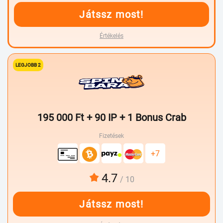
Játssz most!
Értékelés
LEGJOBB 2
195 000 Ft + 90 IP + 1 Bonus Crab
Fizetések
+7
4.7
/ 10
Játssz most!