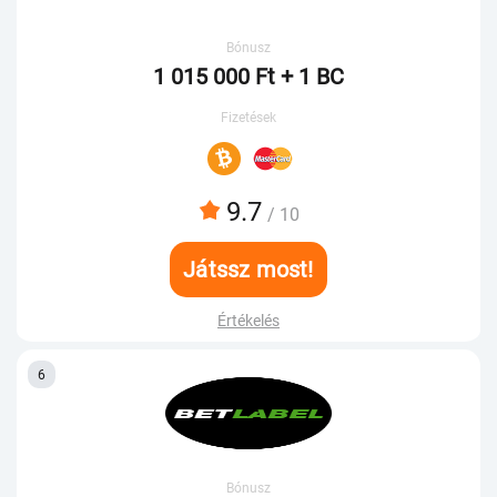
Bónusz
1 015 000 Ft + 1 BC
Fizetések
9.7
/ 10
Játssz most!
Értékelés
6
Bónusz