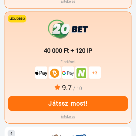
Értékelés
LEGJOBB 3
40 000 Ft + 120 IP
Fizetések
+3
9.7
/ 10
Játssz most!
Értékelés
4