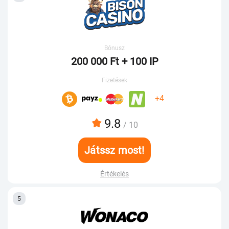
Bónusz
200 000 Ft + 100 IP
Fizetések
+4
9.8
/ 10
Játssz most!
Értékelés
5