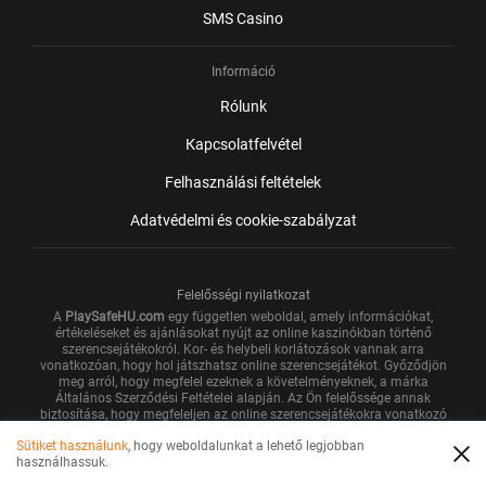
SМS Саsinо
Információ
Rólunk
Карсsоlаtfеlvétеl
Fеlhаsználási fеltétеlеk
Аdаtvédеlmi és сооkiе-szаbályzаt
Felelősségi nyilatkozat
A
PlaySafeHU.com
egy független weboldal, amely információkat,
értékeléseket és ajánlásokat nyújt az online kaszinókban történő
szerencsejátékokról. Kor- és helybeli korlátozások vannak arra
vonatkozóan, hogy hol játszhatsz online szerencsejátékot. Győződjön
meg arról, hogy megfelel ezeknek a követelményeknek, a márka
Általános Szerződési Feltételei alapján. Az Ön felelőssége annak
biztosítása, hogy megfeleljen az online szerencsejátékokra vonatkozó
összes jogi követelménynek. playsafehu.com
A weboldal tartalma a 18
Sütiket használunk
, hogy weboldalunkat a lehető legjobban
éven felüli felhasználóknak szól
. Javasoljuk, hogy
felelősségteljesen
használhassuk.
játsszon
. Ha nem tudja, hogy ez mit jelent, vagy úgy gondolja, hogy
problémája lehet a szerencsejáték-tevékenységének ellenőrzésével,