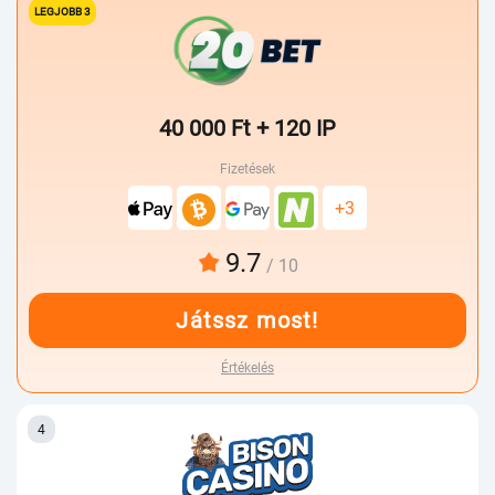
LEGJOBB 3
40 000 Ft + 120 IP
Fizetések
+3
9.7
/ 10
Játssz most!
Értékelés
4