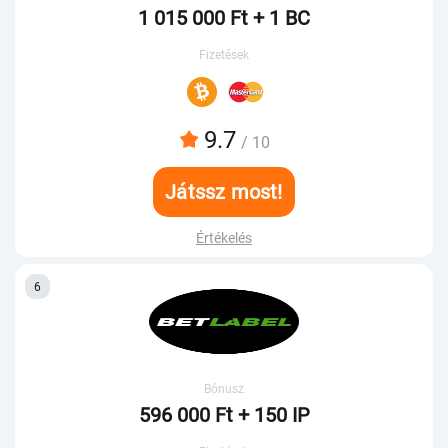
1 015 000 Ft + 1 BC
Fizetések
9.7
/ 10
Játssz most!
Értékelés
6
Bónusz
596 000 Ft + 150 IP