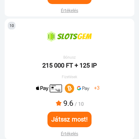
Értékelés
10
Bónusz
215 000 FT + 125 IP
Fizetések
+3
9.6
/ 10
Játssz most!
Értékelés