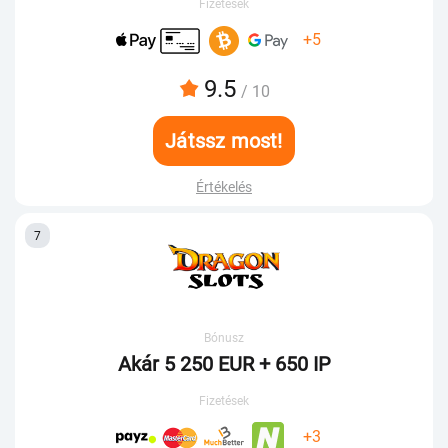
Fizetések
+5
9.5
/ 10
Játssz most!
Értékelés
7
Bónusz
Akár 5 250 EUR + 650 IP
Fizetések
+3