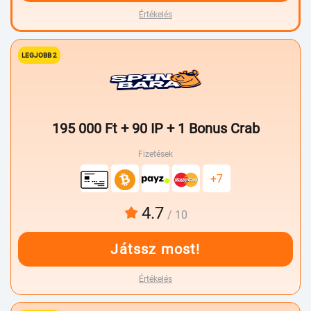
Értékelés
LEGJOBB 2
195 000 Ft + 90 IP + 1 Bonus Crab
Fizetések
+7
4.7
/ 10
Játssz most!
Értékelés