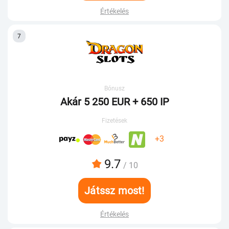
Értékelés
7
Bónusz
Akár 5 250 EUR + 650 IP
Fizetések
+3
9.7
/ 10
Játssz most!
Értékelés