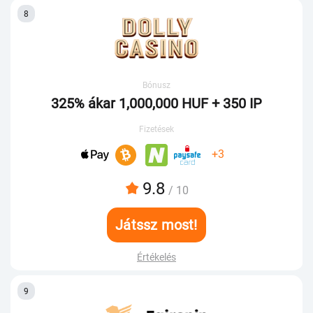
8
Bónusz
325% ákar 1,000,000 HUF + 350 IP
Fizetések
+3
9.8
/ 10
Játssz most!
Értékelés
9